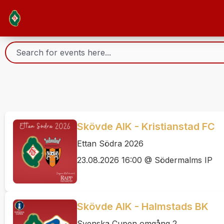
Skövde AIK - Kristianstad FC
Ettan Södra 2026
23.08.2026 16:00 @ Södermalms IP
Skövde AIK - Halmstads BK
Svenska Cupen omgång 2