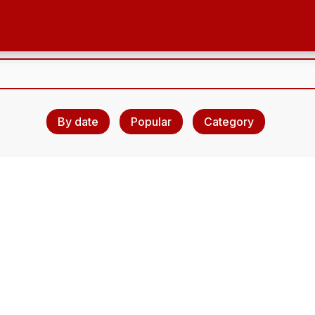
By date
Popular
Category