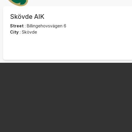
Skövde AIK
Street
:
Billingehovsvägen 6
City
:
Skövde