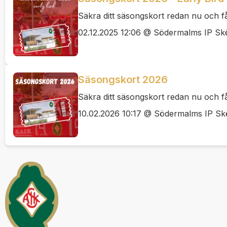
Säkra ditt säsongskort redan nu och 
02.12.2025 12:06 @ Södermalms IP Sk
Säsongskort 2026
Säkra ditt säsongskort redan nu och 
10.02.2026 10:17 @ Södermalms IP S